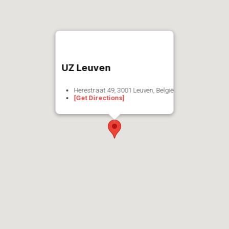
UZ Leuven
Herestraat 49, 3001 Leuven, België
[Get Directions]