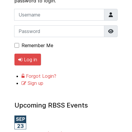
password to login.
Username
Password
Show P
Remember Me
Log in
Forgot Login?
Sign up
Upcoming RBSS Events
SEP
23