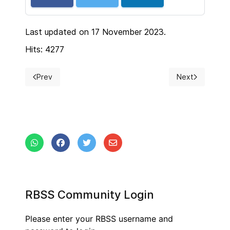
Last updated on 17 November 2023.
Hits: 4277
Prev
Next
Previous article: RBSS President 2024-2025
Next article: N
RBSS Community Login
Please enter your RBSS username and